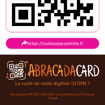
https://toulouseproximite.fr
La carte de visite digitale ULTIME !
Abracadacard © 2021-2026 | Site conçu et hébergé en France par
Creapli